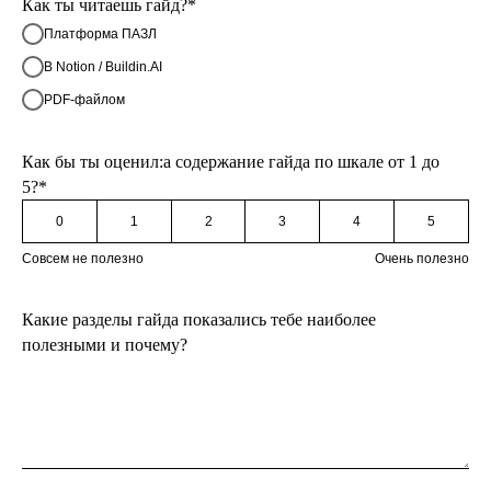
Как ты читаешь гайд?*
Платформа ПАЗЛ
В Notion / Buildin.AI
PDF-файлом
Как бы ты оценил:а содержание гайда по шкале от 1 до
5?*
0
1
2
3
4
5
Совсем не полезно
Очень полезно
Какие разделы гайда показались тебе наиболее
полезными и почему?