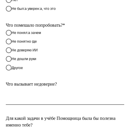
Не был:а уверен:а, что это
Что помешало попробовать?*
Не понял:а зачем
Не понятно где
Не доверяю ИИ
Не дошли руки
Другое
Что вызывает недоверие?
Для какой задачи в учёбе Помощница была бы полезна
именно тебе?